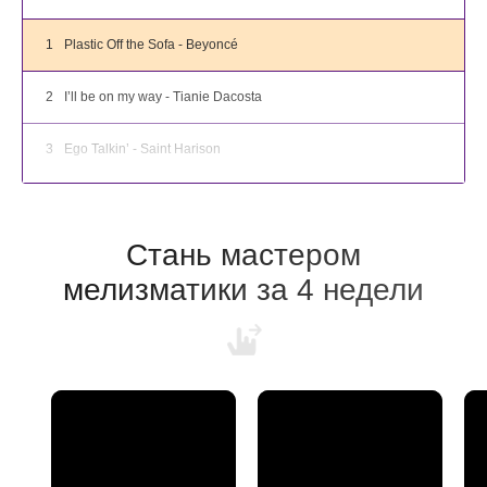
1
Plastic Off the Sofa - Beyoncé
2
I’ll be on my way - Tianie Dacosta
3
Ego Talkin’ - Saint Harison
4
Glass Ice - Amelia Moore
Стань мастером
5
Tennessee Whiskey - Chris Stapleton
мелизматики за 4 недели
6
Lose Control - Teddy Swims
7
Walking Away - Craig David
8
Summer Soft - Stevie Wonder