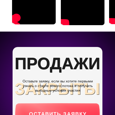
ПРОДАЖИ
ПРОДАЖИ
Оставьте заявку,
если вы хотите первыми
ЗАКРЫТЫ
ЗАКРЫТЫ
узнать о старте нового потока и получить
выгодные условия участия
ОСТАВИТЬ ЗАЯВКУ