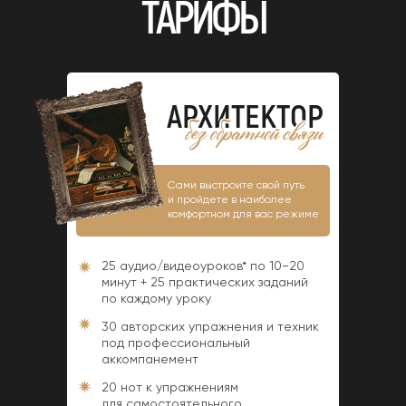
ТАРИФЫ
АРХИТЕКТОР
Сами выстроите свой путь
и пройдете в наиболее
комфортном для вас режиме
25 аудио/видеоуроков* по 10−20
минут + 25 практических заданий
по каждому уроку
30 авторских упражнения и техник
под профессиональный
аккомпанемент
20 нот к упражнениям
для самостоятельного