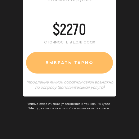
$2270
стоимость в долларах
ВЫБРАТЬ ТАРИФ
*продление личной обратной связи возможно
по запросу (дополнительная услуга)
*самые эффективные упражнения и техники из курса
"Метод воспитания голоса" и вокальных марафонов