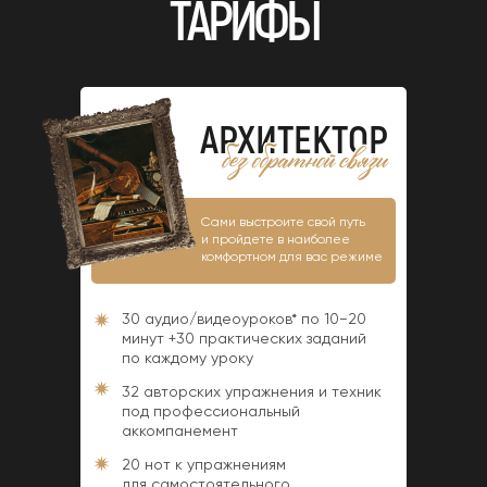
ТАРИФЫ
АРХИТЕКТОР
Сами выстроите свой путь
и пройдете в наиболее
комфортном для вас режиме
30 аудио/видеоуроков* по 10−20
минут +30 практических заданий
по каждому уроку
32 авторских упражнения и техник
под профессиональный
аккомпанемент
20 нот к упражнениям
для самостоятельного