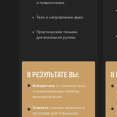
и позвоночника
Тело и направление звука
Практические техники
для вокальной рутины
В РЕЗУЛЬТАТЕ ВЫ:
В 
Избавитесь
от зажимов тела,
ограничивающих свободу
звукоизвлечения
Освоите
техники вокального
прогрева для повышения