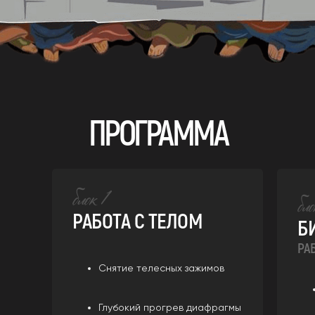
ПРОГРАММА
РАБОТА С ТЕЛОМ
Б
РА
Снятие телесных зажимов
Глубокий прогрев диафрагмы