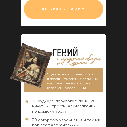
ВЫБРАТЬ ТАРИФ
ГЕНИЙ
Сделаете квантовый скачок
и достигните самых желаемых
вокальных целей, которые
казались нереальными
25 аудио/видеоуроков* по 10−20
минут +25 практических заданий
по каждому уроку
30 авторских упражнения и техник
под профессиональный