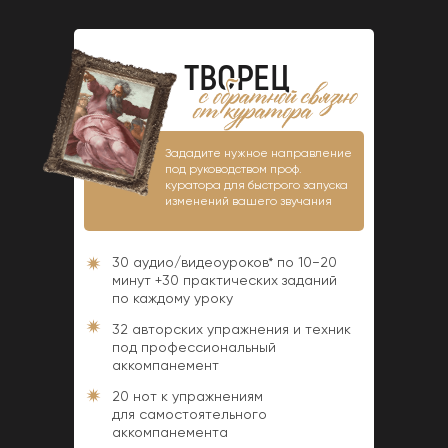
ТВОРЕЦ
Зададите нужное направление
под руководством проф.
куратора для быстрого запуска
изменений вашего звучания
30 аудио/видеоуроков* по 10−20
минут +30 практических заданий
по каждому уроку
32 авторских упражнения и техник
под профессиональный
аккомпанемент
20 нот к упражнениям
для самостоятельного
аккомпанемента