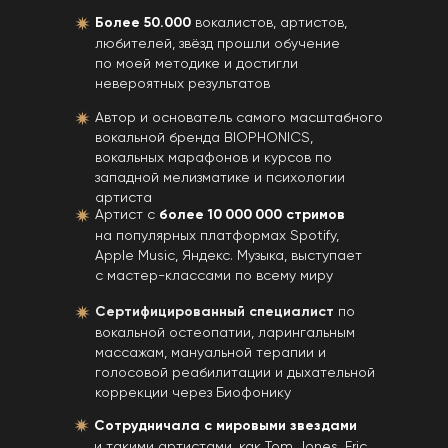
Более 50.000
вокалистов, артистов,
любителей, звёзд прошли обучение
по моей методике и достигли
невероятных результатов
Автор и основатель самого масштабного
вокальной бренда BIOPHONICS,
вокальных марафонов и курсов по
западной мелизматике и психологии
артиста
Артист с
более 10 000 000 стримов
на популярных платформах Spotify,
Apple Music, Яндекс. Музыка, выступает
с мастер-классами по всему миру
Сертифицированный специалист
по
вокальной остеопатии, ларингальным
массажам, мануальной терапии и
голосовой реабилитации и дыхательной
коррекции через Биофонику
Сотрудничала с мировыми звездами
и такими артистами, как Tom Jones, Eric