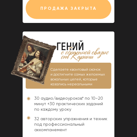
ПРОДАЖА ЗАКРЫТА
ГЕНИЙ
Сделаете квантовый скачок
и достигните самых желаемых
вокальных целей, которые
казались нереальными
30 аудио/видеоуроков* по 10−20
минут +30 практических заданий
по каждому уроку
32 авторских упражнения и техник
под профессиональный
аккомпанемент