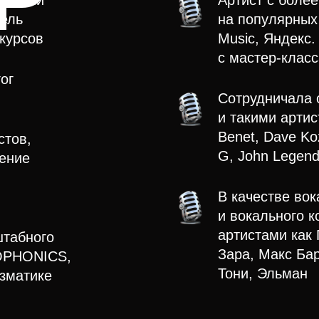
адемии
Артист с
более 
тель
на популярных 
курсов
Music, Яндекс.
с мастер-клас
ог
Сотрудничала
и такими артис
Benet, Dave Koz
стов,
G, John Legend
ение
В качестве
вок
и вокального к
артистами как 
табного
Зара, Макс Бар
OPHONICS
,
Тони, Эльман
зматике