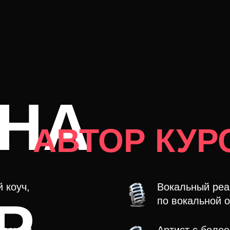
НА
АВТОР КУР
 коуч,
Вокальный реа
Р
по вокальной 