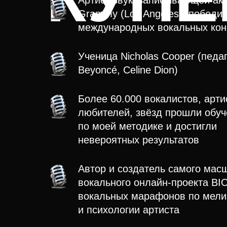
Артист
звукозаписывающей ак
Grammy (Los Angeles), победи
международных вокальных кон
Ученица Nicholas Cooper
(педаг
Beyoncé, Celine Dion)
Более 60.000
вокалистов, арти
любителей, звёзд прошли обуч
по моей методике и достигли
невероятных результатов
Автор и создатель
самого масш
вокального онлайн-проекта
BI
вокальных марафонов по мели
и психологии артиста