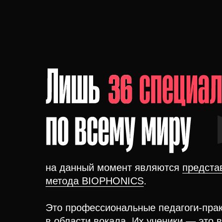
на данный момент являются
предста
метода BIOPHONICS
.
Это
профессиональные педагоги-прак
в области вокала. Их ученики — это 