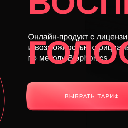
ВОСП
Онлайн-продукт с
лиценз
ГОЛО
и возможностью
официаль
по методу Biophonics
ВЫБРАТЬ ТАРИФ