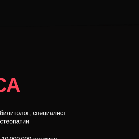
СА
билитолог
, специалист
остеопатии