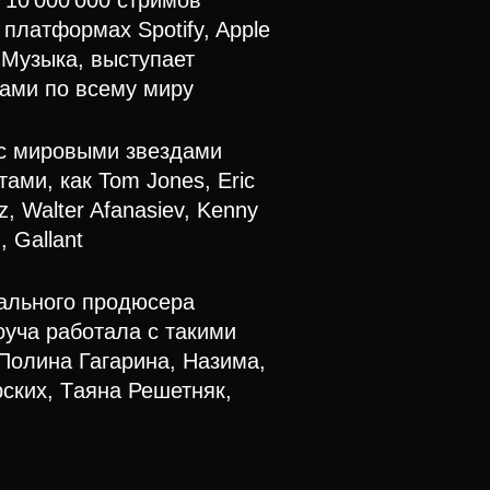
10 000 000 стримов
платформах Spotify, Apple
 Музыка, выступает
сами по всему миру
с мировыми звездами
тами, как Tom Jones, Eric
, Walter Afanasiev, Kenny
, Gallant
ального продюсера
оуча
работала с такими
Полина Гагарина, Назима,
ских, Tаяна Решетняк,