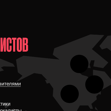
вителями
тики
вокалисты,